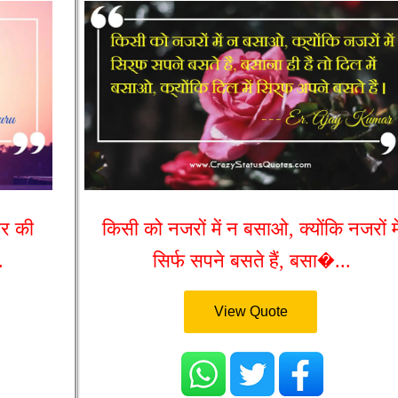
भर की
किसी को नजरों में न बसाओ, क्योंकि नजरों मे
.
सिर्फ सपने बसते हैं, बसा�...
View Quote