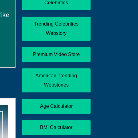
Celebrities
ike
Trending Celebrities
Webstory
Premium Video Store
American Trending
Webstories
Age Calculator
BMI Calculator