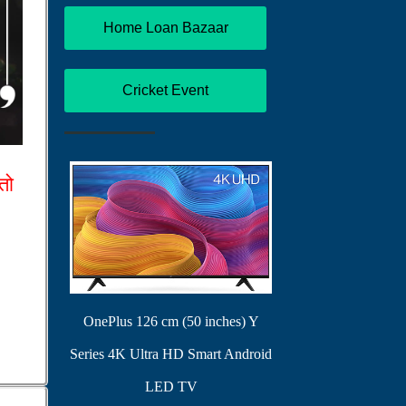
Home Loan Bazaar
Cricket Event
तो
OnePlus 126 cm (50 inches) Y
Series 4K Ultra HD Smart Android
LED TV