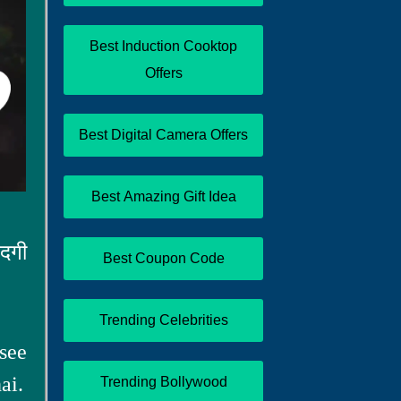
Best Induction Cooktop
Offers
Best Digital Camera Offers
Best Amazing Gift Idea
ंदगी
Best Coupon Code
Trending Celebrities
see
ai.
Trending Bollywood