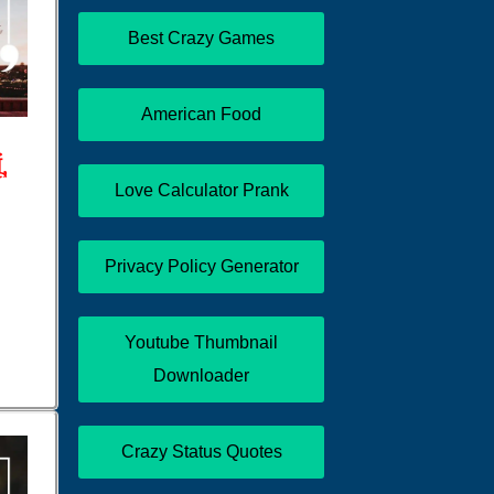
Best Crazy Games
American Food
,
Love Calculator Prank
Privacy Policy Generator
Youtube Thumbnail
Downloader
Crazy Status Quotes