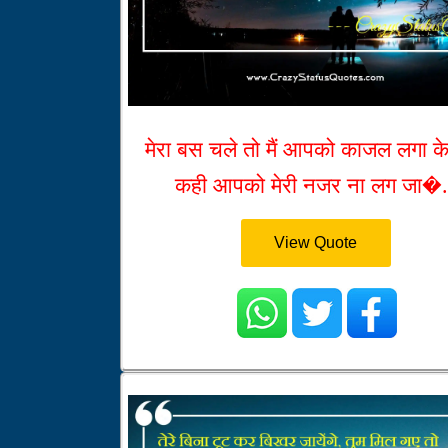
मेरा बस चले तो मैं आपको काजल लगा के 
कही आपको मेरी नजर ना लग जा�.
View Quote