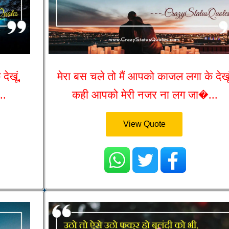
देखूं,
मेरा बस चले तो मैं आपको काजल लगा के देखूं
..
कही आपको मेरी नजर ना लग जा�...
View Quote