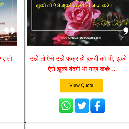
 गए तो
उठो तो ऐसे उठो फक्र हो बुलंदी को भी, झुको 
ऐसे झुको बंदगी भी नाज़ क�...
View Quote