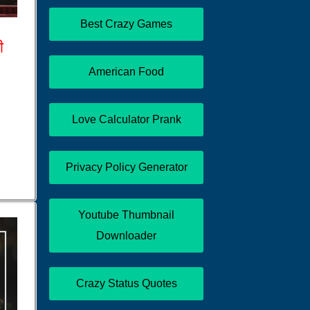
Best Crazy Games
ी
American Food
Love Calculator Prank
Privacy Policy Generator
Youtube Thumbnail
Downloader
Crazy Status Quotes