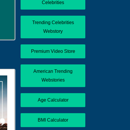
Celebrities
Trending Celebrities
Webstory
Premium Video Store
American Trending
Webstories
Age Calculator
BMI Calculator