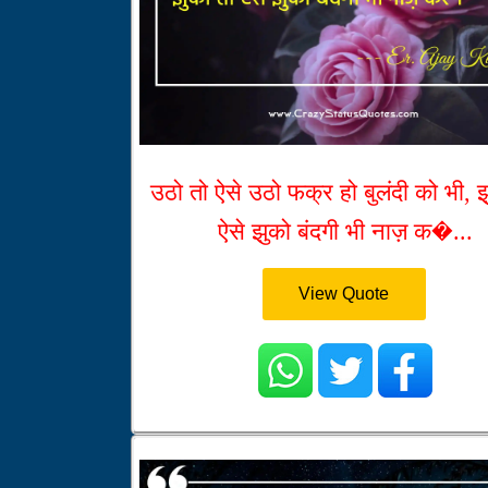
उठो तो ऐसे उठो फक्र हो बुलंदी को भी, झ
ऐसे झुको बंदगी भी नाज़ क�...
View Quote