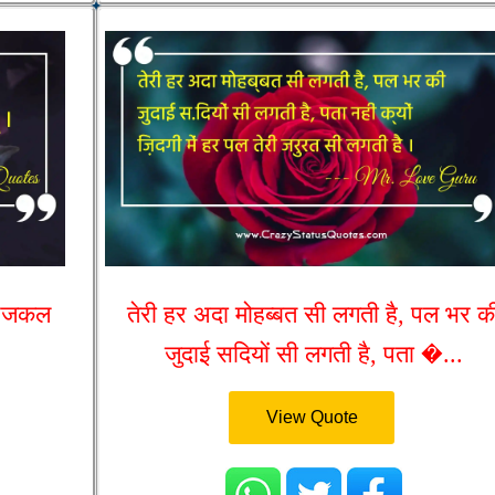
 आजकल
तेरी हर अदा मोहब्बत सी लगती है, पल भर क
जुदाई सदियों सी लगती है, पता �...
View Quote