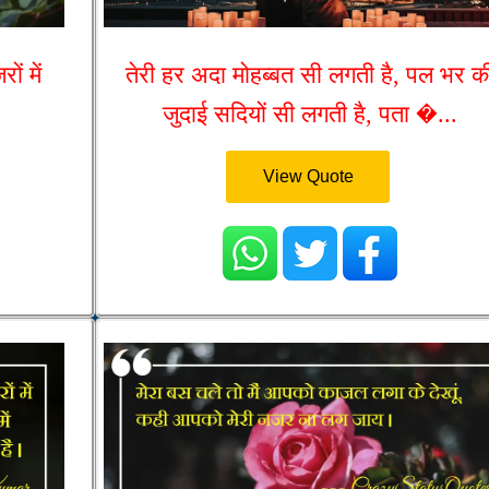
ं में
तेरी हर अदा मोहब्बत सी लगती है, पल भर क
जुदाई सदियों सी लगती है, पता �...
View Quote