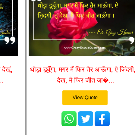
देखूं,
थोड़ा डूबूँगा, मगर मैं फिर तैर आऊँगा, ऐ ज़िंदगी,
..
देख, मै फिर जीत जा�...
View Quote