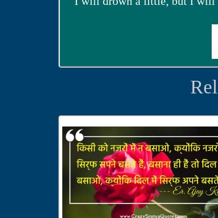
I will drown a little, but I will
Rel