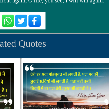
 float again, O life, you see, I will win again.
ated Quotes