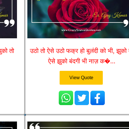
ुको तो
उठो तो ऐसे उठो फक्र हो बुलंदी को भी, झुको 
ऐसे झुको बंदगी भी नाज़ क�...
View Quote