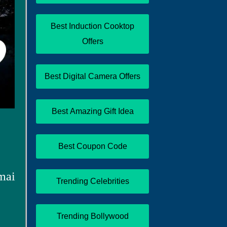
Best Induction Cooktop
Offers
Best Digital Camera Offers
Best Amazing Gift Idea
Best Coupon Code
mai
Trending Celebrities
Trending Bollywood