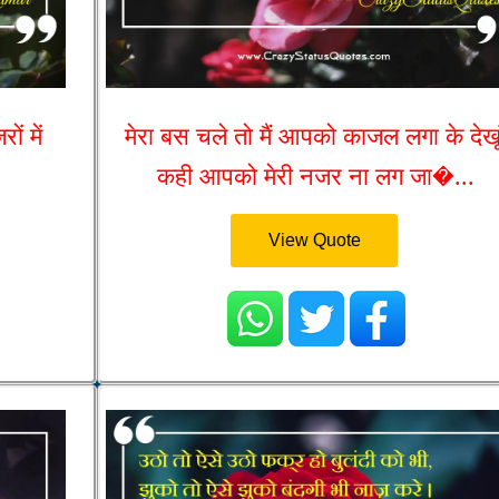
ं में
मेरा बस चले तो मैं आपको काजल लगा के देखूं
कही आपको मेरी नजर ना लग जा�...
View Quote