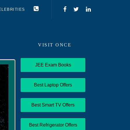
ELEBRITIES
VISIT ONCE
JEE Exam Books
Best Laptop Offers
Best Smart TV Offers
Best Refrigerator Offers