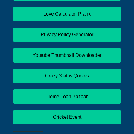
Love Calculator Prank
Privacy Policy Generator
Youtube Thumbnail Downloader
Crazy Status Quotes
Home Loan Bazaar
Cricket Event