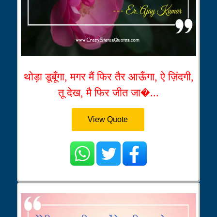
थोड़ा डूबूँगा, मगर मैं फिर तैर आऊँगा, ऐ ज़िंदगी,
तू देख, मै फिर जीत जा�...
View Quote