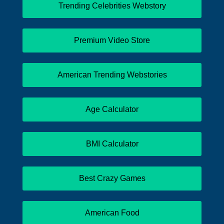
Trending Celebrities Webstory
Premium Video Store
American Trending Webstories
Age Calculator
BMI Calculator
Best Crazy Games
American Food