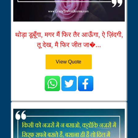
थोड़ा डूबूँगा, मगर मैं फिर तैर आऊँगा, ऐ ज़िंदगी,
तू देख, मै फिर जीत जा�...
View Quote