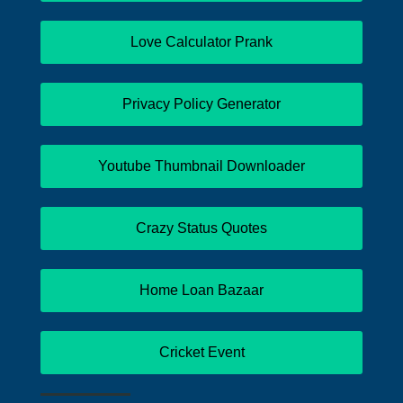
Love Calculator Prank
Privacy Policy Generator
Youtube Thumbnail Downloader
Crazy Status Quotes
Home Loan Bazaar
Cricket Event