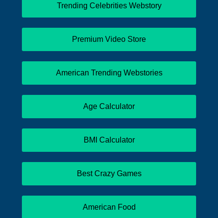
Trending Celebrities Webstory
Premium Video Store
American Trending Webstories
Age Calculator
BMI Calculator
Best Crazy Games
American Food