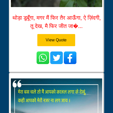
थोड़ा डूबूँगा, मगर मैं फिर तैर आऊँगा, ऐ ज़िंदगी,
तू देख, मै फिर जीत जा�...
View Quote