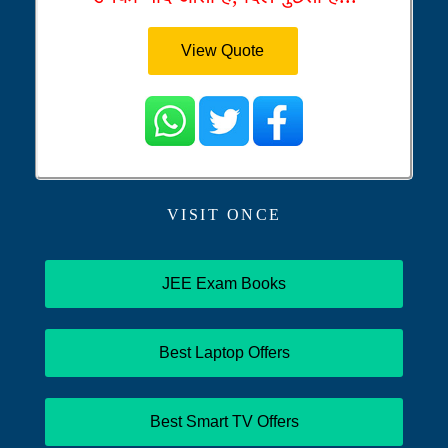
View Quote
VISIT ONCE
JEE Exam Books
Best Laptop Offers
Best Smart TV Offers