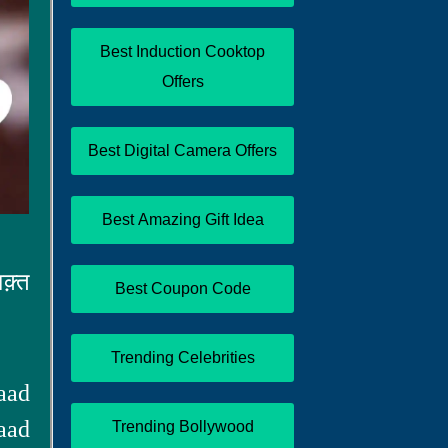
Best Induction Cooktop
Offers
Best Digital Camera Offers
Best Amazing Gift Idea
क़्त
Best Coupon Code
Trending Celebrities
aad
aad
Trending Bollywood