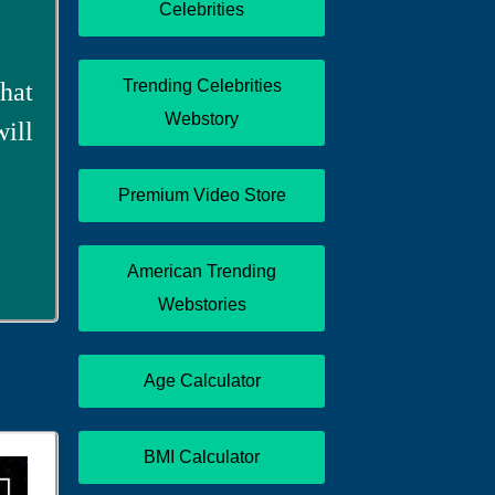
Celebrities
Trending Celebrities
hat
Webstory
ill
Premium Video Store
American Trending
Webstories
Age Calculator
BMI Calculator