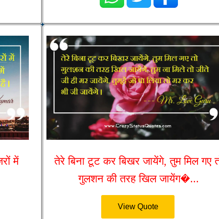
ं में
तेरे बिना टूट कर बिखर जायेंगे, तुम मिल गए 
गुलशन की तरह खिल जायेंग�...
View Quote