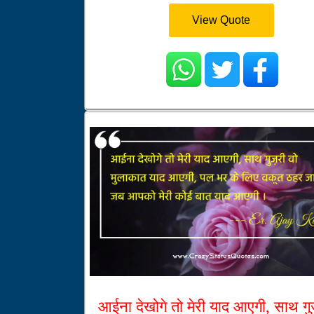
View Quote
आईना देखोगे तो मेरी याद आएगी, साथ गुज