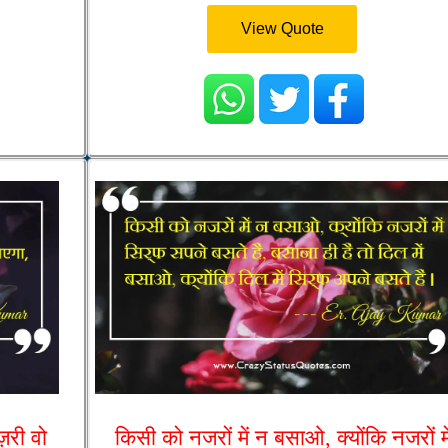
View Quote
़री वो
किसी को नजरों में न बसाओ, क्योंकि नजरों मे