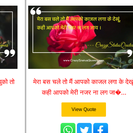
ुको तो
मेरा बस चले तो मैं आपको काजल लगा के देखूं
कही आपको मेरी नजर ना लग जा�...
View Quote