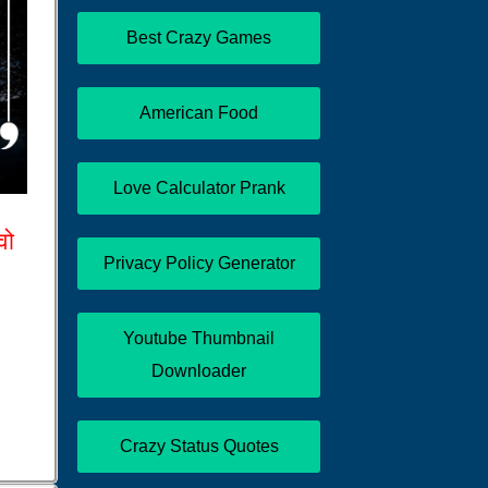
Best Crazy Games
American Food
Love Calculator Prank
वो
Privacy Policy Generator
Youtube Thumbnail
Downloader
Crazy Status Quotes