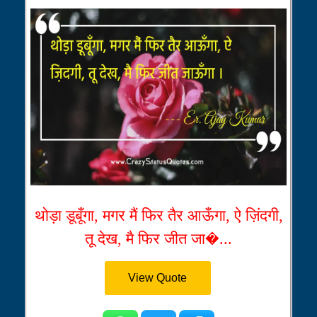
थोड़ा डूबूँगा, मगर मैं फिर तैर आऊँगा, ऐ ज़िंदगी,
तू देख, मै फिर जीत जा�...
View Quote