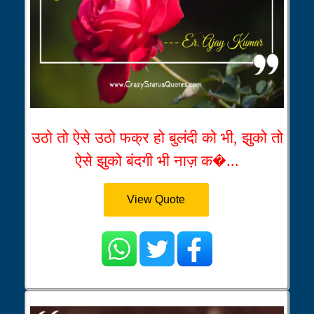
उठो तो ऐसे उठो फक्र हो बुलंदी को भी, झुको तो
ऐसे झुको बंदगी भी नाज़ क�...
View Quote