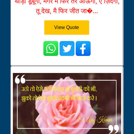
थोड़ा डूबूँगा, मगर मैं फिर तैर आऊँगा, ऐ ज़िंदगी,
तू देख, मै फिर जीत जा�...
View Quote