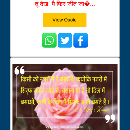
तू देख, मै फिर जीत जा�...
View Quote