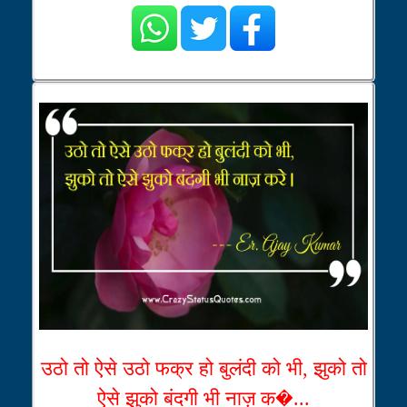
उठो तो ऐसे उठो फक्र हो बुलंदी को भी, झुको तो
ऐसे झुको बंदगी भी नाज़ क�...