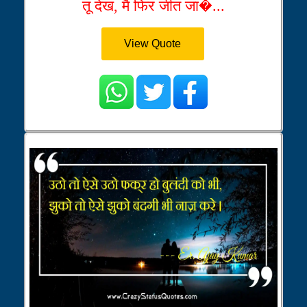
तू देख, मै फिर जीत जा�...
View Quote