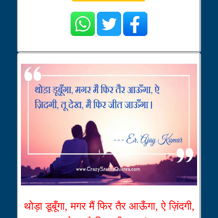
थोड़ा डूबूँगा, मगर मैं फिर तैर आऊँगा, ऐ ज़िंदगी,