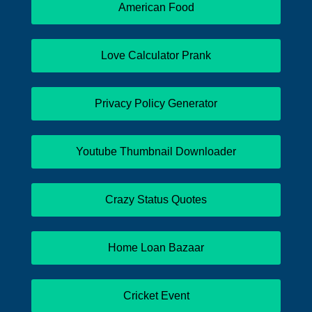
American Food
Love Calculator Prank
Privacy Policy Generator
Youtube Thumbnail Downloader
Crazy Status Quotes
Home Loan Bazaar
Cricket Event