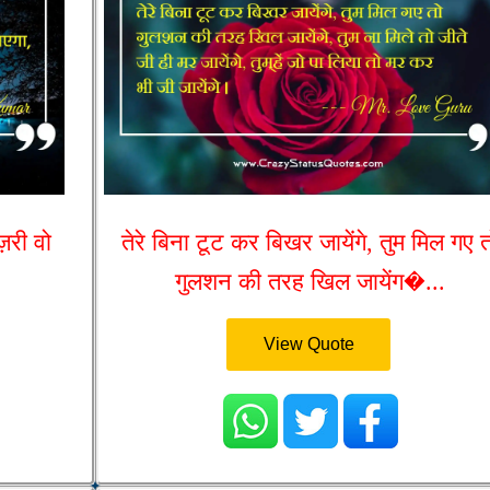
़री वो
तेरे बिना टूट कर बिखर जायेंगे, तुम मिल गए 
गुलशन की तरह खिल जायेंग�...
View Quote