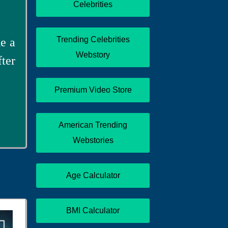
Celebrities
Trending Celebrities
ke a
Webstory
fter
Premium Video Store
American Trending
Webstories
Age Calculator
BMI Calculator