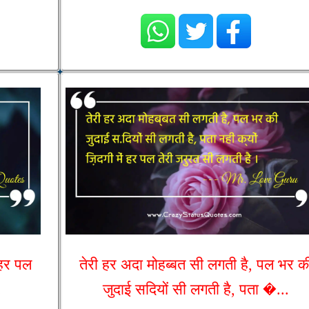
 हर पल
तेरी हर अदा मोहब्बत सी लगती है, पल भर क
.
जुदाई सदियों सी लगती है, पता �...