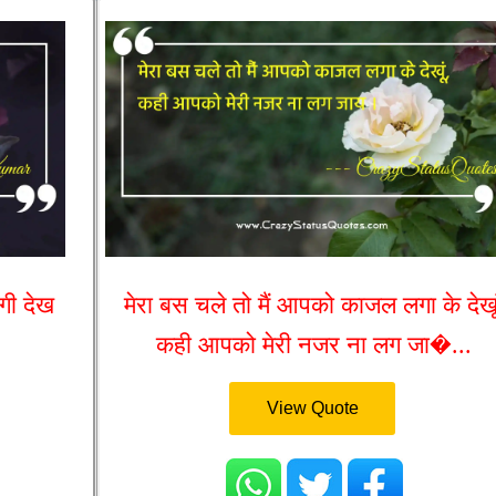
गी देख
मेरा बस चले तो मैं आपको काजल लगा के देखूं
कही आपको मेरी नजर ना लग जा�...
View Quote