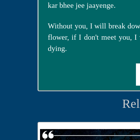
kar bhee jee jaayenge.
Without you, I will break down
flower, if I don't meet you, I 
dying.
Rel