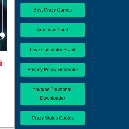
Best Crazy Games
American Food
Love Calculator Prank
तो
Privacy Policy Generator
Youtube Thumbnail
Downloader
Crazy Status Quotes