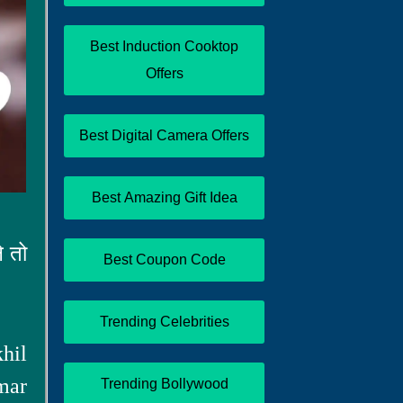
Best Induction Cooktop
Offers
Best Digital Camera Offers
Best Amazing Gift Idea
े तो
Best Coupon Code
Trending Celebrities
hil
mar
Trending Bollywood