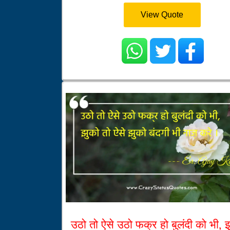
View Quote
उठो तो ऐसे उठो फक्र हो बुलंदी को भी, झ