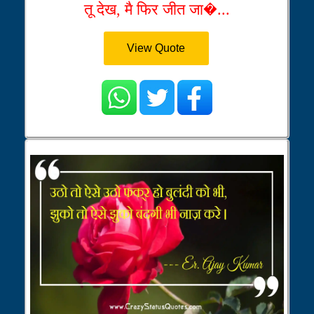
तू देख, मै फिर जीत जा�...
View Quote