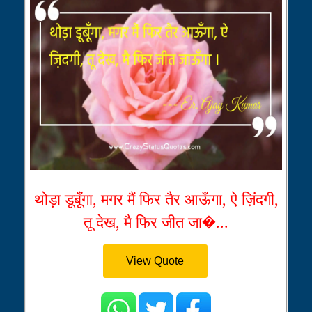
थोड़ा डूबूँगा, मगर मैं फिर तैर आऊँगा, ऐ ज़िंदगी,
तू देख, मै फिर जीत जा�...
View Quote