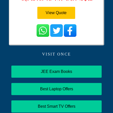
View Quote
VISIT ONCE
JEE Exam Books
Best Laptop Offers
Best Smart TV Offers