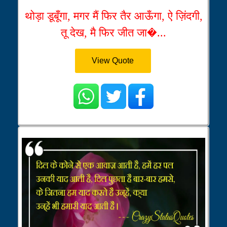
थोड़ा डूबूँगा, मगर मैं फिर तैर आऊँगा, ऐ ज़िंदगी,
तू देख, मै फिर जीत जा�...
View Quote