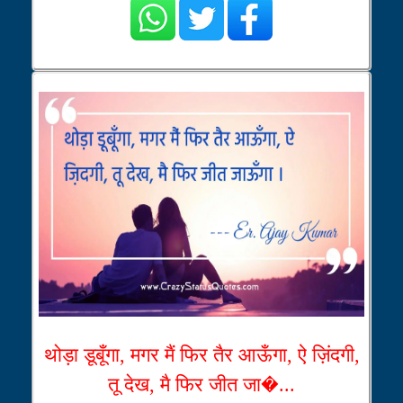
थोड़ा डूबूँगा, मगर मैं फिर तैर आऊँगा, ऐ ज़िंदगी,
तू देख, मै फिर जीत जा�...