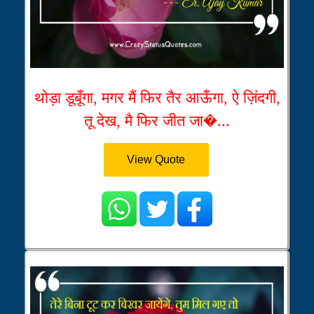
थोड़ा डूबूँगा, मगर मैं फिर तैर आऊँगा, ऐ ज़िंदगी,
तू देख, मै फिर जीत जा�...
View Quote