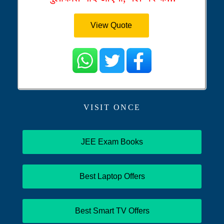
View Quote
VISIT ONCE
JEE Exam Books
Best Laptop Offers
Best Smart TV Offers