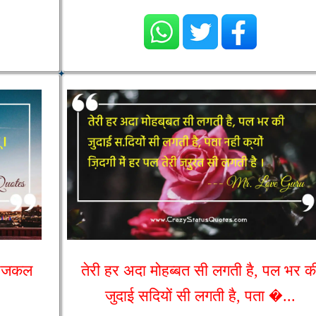
 आजकल
तेरी हर अदा मोहब्बत सी लगती है, पल भर क
जुदाई सदियों सी लगती है, पता �...