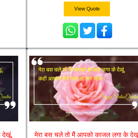
View Quote
देखूं,
मेरा बस चले तो मैं आपको काजल लगा के देखूं