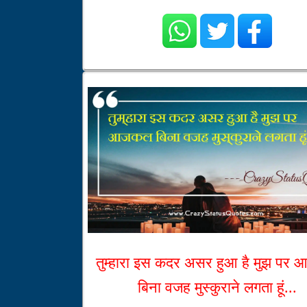
तुम्हारा इस कदर असर हुआ है मुझ पर
बिना वजह मुस्कुराने लगता हूं...