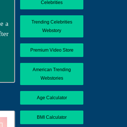
Celebrities
Trending Celebrities
ke a
Webstory
fter
Premium Video Store
American Trending
Webstories
Age Calculator
BMI Calculator