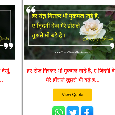
देखूं,
हर रोज़ गिरकर भी मुकमल खड़े है, ए जिंदगी द
..
मेरे होंसले तुझसे भी बड़े ह...
View Quote