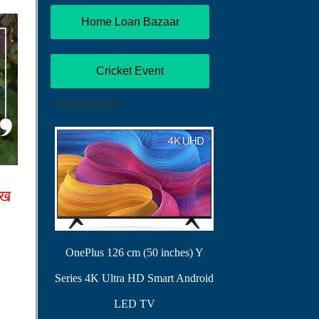
Home Loan Bazaar
Cricket Event
ेख
OnePlus 126 cm (50 inches) Y
Series 4K Ultra HD Smart Android
LED TV