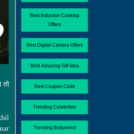
Best Induction Cooktop
Offers
Best Digital Camera Offers
Best Amazing Gift Idea
े तो
Best Coupon Code
Trending Celebrities
hil
mar
Trending Bollywood