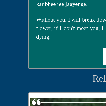
kar bhee jee jaayenge.
Without you, I will break down
flower, if I don't meet you, I 
dying.
Rel