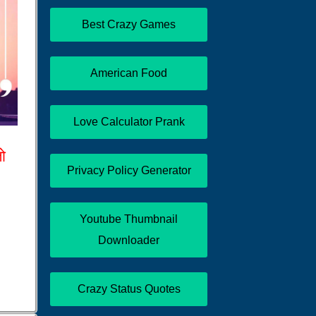
Best Crazy Games
American Food
Love Calculator Prank
तो
Privacy Policy Generator
Youtube Thumbnail
Downloader
Crazy Status Quotes